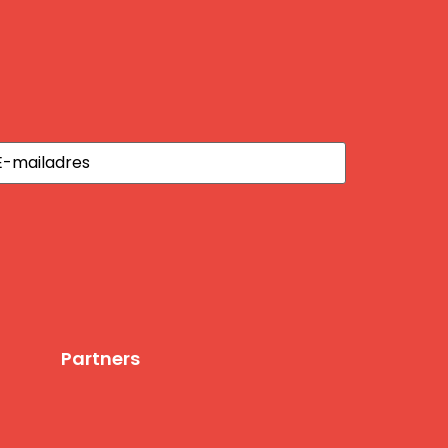
iladres
(Vereist)
Partners