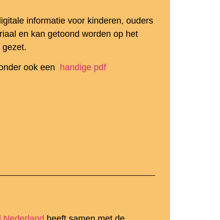
igitale informatie voor kinderen, ouders
teriaal en kan getoond worden op het
 gezet.
eronder ook een
handige pdf
d Nederland
heeft samen met de