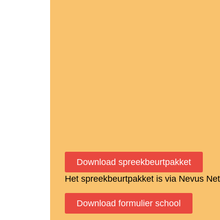
Download spreekbeurtpakket
Het spreekbeurtpakket is via Nevus Net
Download formulier school