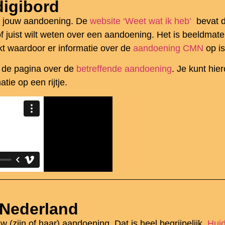
digibord
an jouw aandoening. De
website ‘Weet wat ik heb’
bevat d
n of juist wilt weten over een aandoening. Het is beeldma
t waardoor er informatie over de
aandoening CMN
op is
p de pagina over de
betreffende aandoening
. Je kunt hi
tie op een rijtje.
 Nederland
uw (zijn of haar) aandoening. Dat is heel begrijpelijk.
Hui