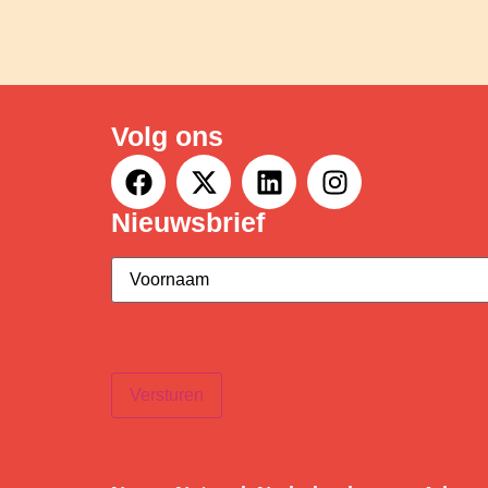
Volg ons
Nieuwsbrief
Voornaam
(Vereist)
Versturen