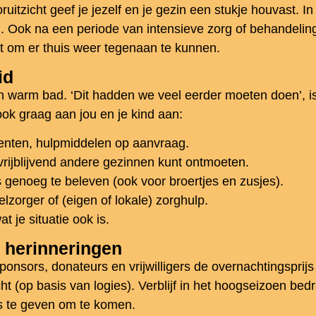
uitzicht geef je jezelf en je gezin een stukje houvast.
 Ook na een periode van intensieve zorg of behandeling
t om er thuis weer tegenaan te kunnen.
id
en warm bad. ‘Dit hadden we veel eerder moeten doen’, i
ok graag aan jou en je kind aan:
enten, hulpmiddelen op aanvraag.
rijblijvend andere gezinnen kunt ontmoeten.
s genoeg te beleven (ook voor broertjes en zusjes).
lzorger of (eigen of lokale) zorghulp.
at je situatie ook is.
e herinneringen
onsors, donateurs en vrijwilligers de overnachtingsprijs
ht (op basis van logies). Verblijf in het hoogseizoen bed
s te geven om te komen.