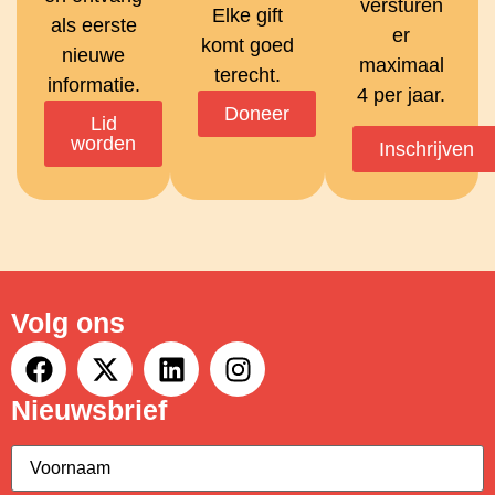
versturen
Elke gift
als eerste
er
komt goed
nieuwe
maximaal
terecht.
informatie.
4 per jaar.
Doneer
Lid
worden
Inschrijven
Volg ons
Nieuwsbrief
Voornaam
(Vereist)