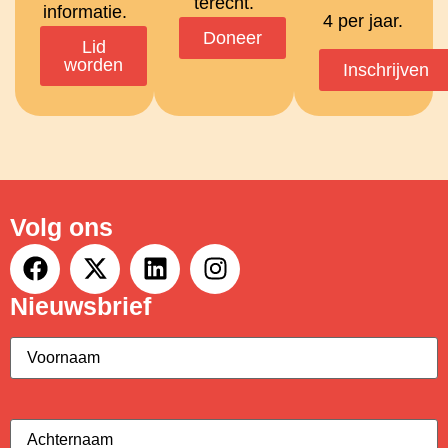
terecht.
informatie.
4 per jaar.
Doneer
Lid
worden
Inschrijven
Volg ons
Nieuwsbrief
Voornaam
(Vereist)
Achternaam
(Vereist)