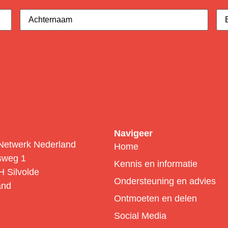
Achternaam
(Vereist)
E-
ma
Navigeer
Netwerk Nederland
Home
sweg 1
Kennis en informatie
 Silvolde
Ondersteuning en advies
and
Ontmoeten en delen
Social Media