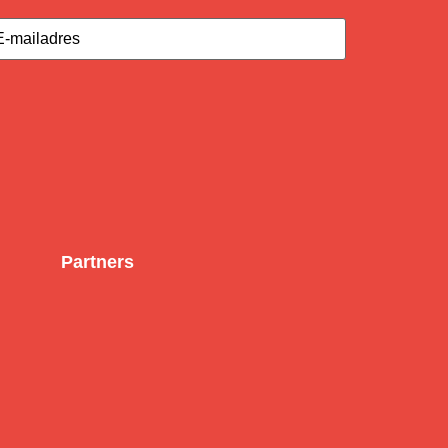
iladres
(Vereist)
Partners