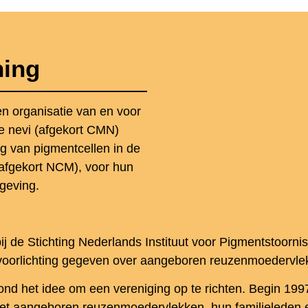
ning
n organisatie van en voor
e nevi (afgekort CMN)
g van pigmentcellen in de
afgekort NCM), voor hun
mgeving.
j de Stichting Nederlands Instituut voor Pigmentstoor
l voorlichting gegeven over aangeboren reuzenmoedervle
ond het idee om een vereniging op te richten. Begin 19
t aangeboren reuzenmoedervlekken, hun familieleden en