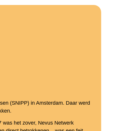
nissen (SNIPP) in Amsterdam. Daar werd
kken.
97 was het zover, Nevus Netwerk
 direct betrokkenen – was een feit.