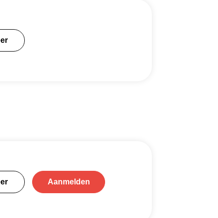
er
er
Aanmelden