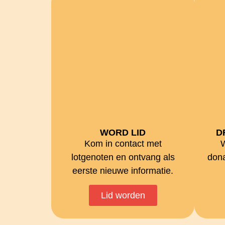
WORD LID
D
Kom in contact met
W
lotgenoten en ontvang als
dona
eerste nieuwe informatie.
Lid worden