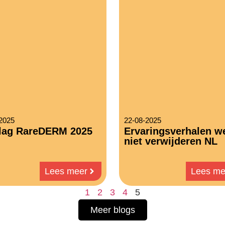
2025
22-08-2025
lag RareDERM 2025
Ervaringsverhalen we
niet verwijderen NL
Lees meer
Lees me
1
2
3
4
5
Meer blogs