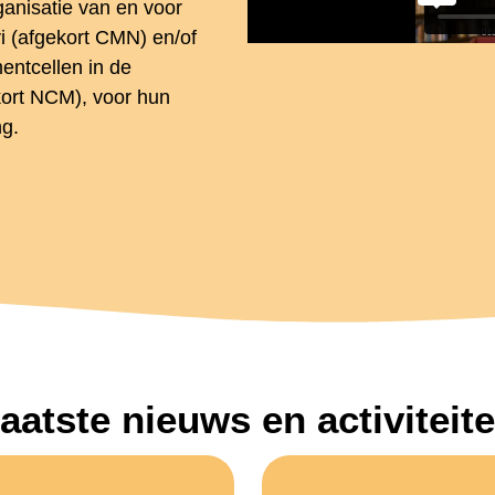
anisatie van en voor
i (afgekort CMN) en/of
entcellen in de
kort NCM), voor hun
ng.
aatste nieuws en activiteit