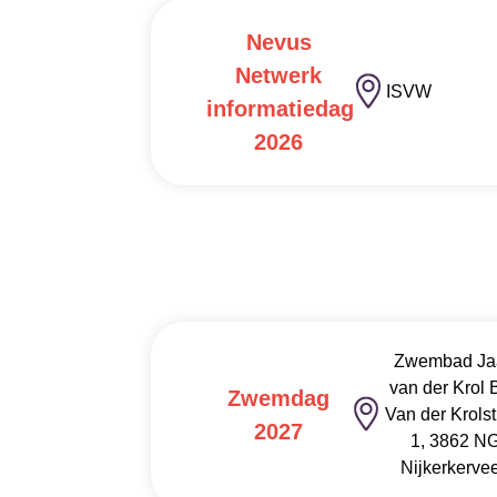
Nevus
Netwerk
ISVW
informatiedag
2026
Zwembad Ja
van der Krol 
Zwemdag
Van der Krolst
2027
1, 3862 N
Nijkerkerve