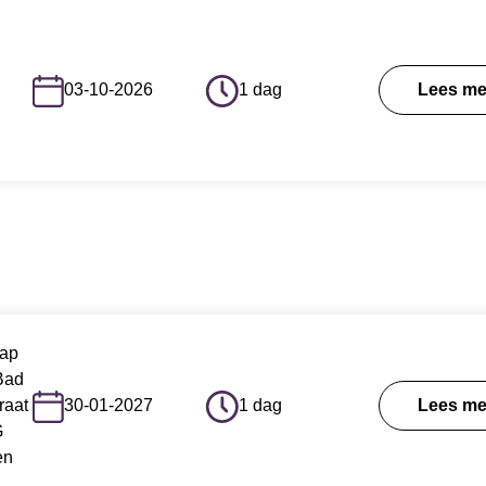
03-10-2026
1 dag
Lees me
Januari
ap
Bad
raat
30-01-2027
1 dag
Lees me
G
en