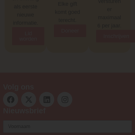
versturen
Elke gift
als eerste
er
komt goed
nieuwe
maximaal
terecht.
informatie.
6 per jaar.
Doneer
Lid
Inschrijven
worden
Volg ons
Nieuwsbrief
Voornaam
(Vereist)