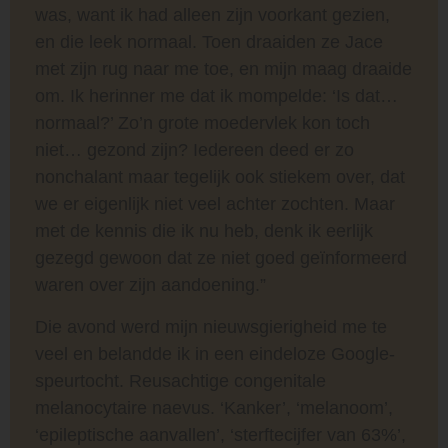
was, want ik had alleen zijn voorkant gezien,
en die leek normaal. Toen draaiden ze Jace
met zijn rug naar me toe, en mijn maag draaide
om. Ik herinner me dat ik mompelde: ‘Is dat…
normaal?’ Zo’n grote moedervlek kon toch
niet… gezond zijn? Iedereen deed er zo
nonchalant maar tegelijk ook stiekem over, dat
we er eigenlijk niet veel achter zochten. Maar
met de kennis die ik nu heb, denk ik eerlijk
gezegd gewoon dat ze niet goed geïnformeerd
waren over zijn aandoening.”
Die avond werd mijn nieuwsgierigheid me te
veel en belandde ik in een eindeloze Google-
speurtocht. Reusachtige congenitale
melanocytaire naevus. ‘Kanker’, ‘melanoom’,
‘epileptische aanvallen’, ‘sterftecijfer van 63%’,