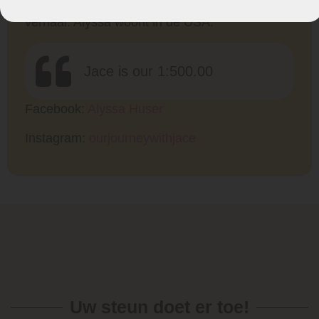
toestemming gekregen voor het delen van haar
verhaal. Alyssa woont in de USA.
Jace is our 1:500.00
Facebook:
Alyssa Huser
Instagram:
ourjourneywithjace
Uw steun doet er toe!