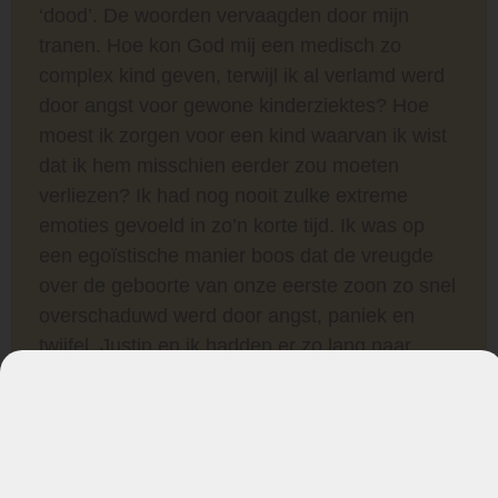
‘dood’. De woorden vervaagden door mijn
tranen. Hoe kon God mij een medisch zo
complex kind geven, terwijl ik al verlamd werd
door angst voor gewone kinderziektes? Hoe
moest ik zorgen voor een kind waarvan ik wist
dat ik hem misschien eerder zou moeten
verliezen? Ik had nog nooit zulke extreme
emoties gevoeld in zo’n korte tijd. Ik was op
een egoïstische manier boos dat de vreugde
over de geboorte van onze eerste zoon zo snel
overschaduwd werd door angst, paniek en
twijfel. Justin en ik hadden er zo lang naar
uitgekeken om een zoon in ons gezin te
verwelkomen, en bij gebrek aan een beter
woord: het voelde alsof dat ons was
afgenomen. Ik gaf mezelf de schuld. Ik stelde
mezelf constant vragen. Het voelde bijna als