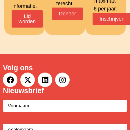
maximaal
terecht.
informatie.
6 per jaar.
Doneer
Lid
Inschrijven
worden
Volg ons
Nieuwsbrief
Voornaam
(Vereist)
Achternaam
(Vereist)