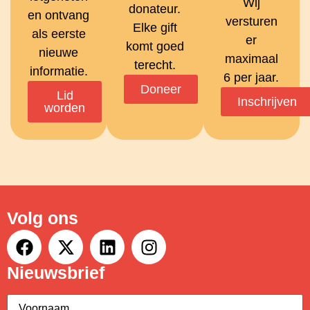
Wij
donateur.
en ontvang
versturen
Elke gift
als eerste
er
komt goed
nieuwe
maximaal
terecht.
informatie.
6 per jaar.
Doneer
Lid
Inschrijven
worden
Volg ons
Nieuwsbrief
Voornaam
(Vereist)