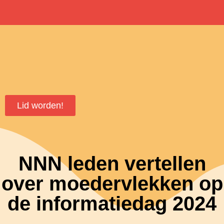
Lid worden!
NNN leden vertellen
over moedervlekken op
de informatiedag 2024