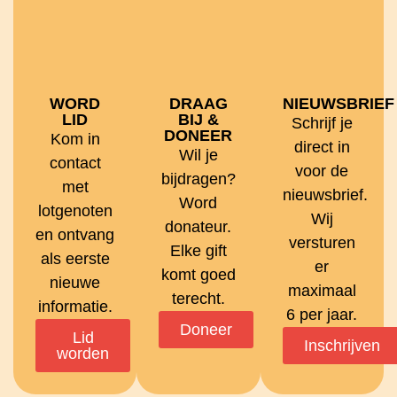
WORD
DRAAG
NIEUWSBRIEF
LID
BIJ &
Schrijf je
DONEER
Kom in
direct in
Wil je
contact
voor de
bijdragen?
met
nieuwsbrief.
Word
lotgenoten
Wij
donateur.
en ontvang
versturen
Elke gift
als eerste
er
komt goed
nieuwe
maximaal
terecht.
informatie.
6 per jaar.
Doneer
Lid
Inschrijven
worden