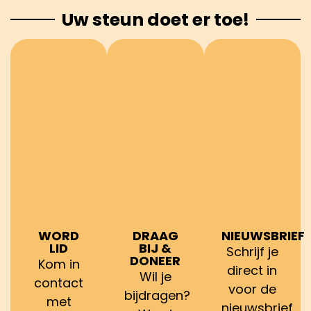
Uw steun doet er toe!
WORD
DRAAG
NIEUWSBRIEF
LID
BIJ &
Schrijf je
DONEER
Kom in
direct in
Wil je
contact
voor de
bijdragen?
met
nieuwsbrief.