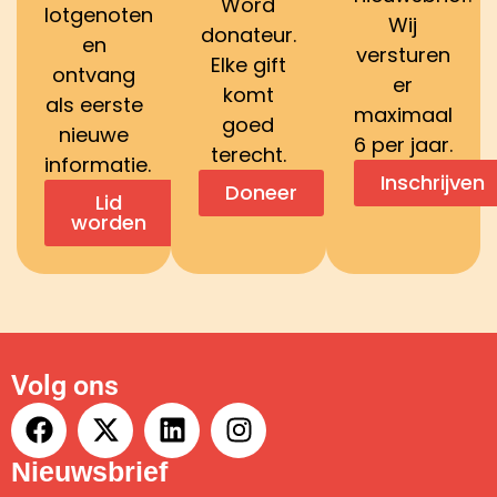
Word
lotgenoten
Wij
donateur.
en
versturen
Elke gift
ontvang
er
komt
als eerste
maximaal
goed
nieuwe
6 per jaar.
terecht.
informatie.
Inschrijven
Doneer
Lid
worden
Volg ons
Nieuwsbrief