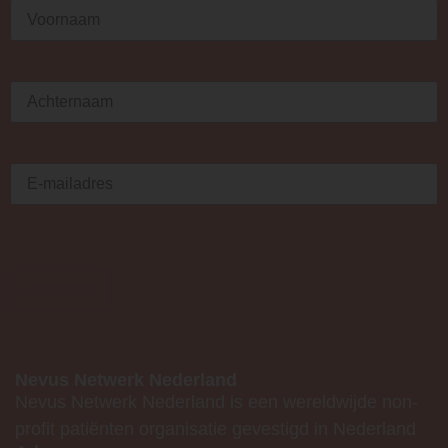
Voornaam
(Vereist)
Achternaam
(Vereist)
E-
mailadres
(Vereist)
Versturen
Nevus Netwerk Nederland
Nevus Netwerk Nederland is een wereldwijde non-
profit patiënten organisatie gevestigd in Nederland