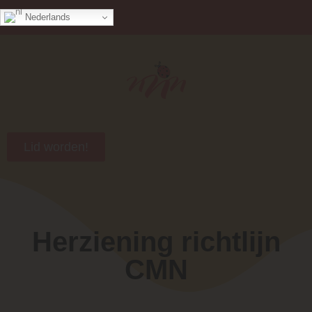
Nederlands
Lid worden!
Herziening richtlijn
CMN