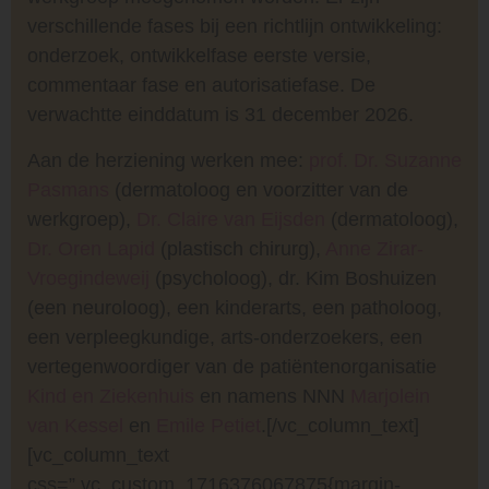
verschillende fases bij een richtlijn ontwikkeling:
onderzoek, ontwikkelfase eerste versie,
commentaar fase en autorisatiefase. De
verwachtte einddatum is 31 december 2026.
Aan de herziening werken mee:
prof. Dr. Suzanne
Pasmans
(dermatoloog en voorzitter van de
werkgroep),
Dr. Claire van Eijsden
(dermatoloog),
Dr. Oren Lapid
(plastisch chirurg),
Anne Zirar-
Vroegindeweij
(psycholoog), dr. Kim Boshuizen
(een neuroloog), een kinderarts, een patholoog,
een verpleegkundige, arts-onderzoekers, een
vertegenwoordiger van de patiëntenorganisatie
Kind en Ziekenhuis
en namens NNN
Marjolein
van Kessel
en
Emile Petiet
.[/vc_column_text]
[vc_column_text
css=”.vc_custom_1716376067875{margin-