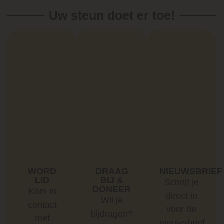
Uw steun doet er toe!
WORD
DRAAG
NIEUWSBRIEF
LID
BIJ &
Schrijf je
DONEER
Kom in
direct in
Wil je
contact
voor de
bijdragen?
met
nieuwsbrief.